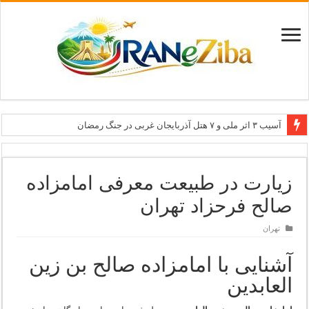
آسیب ۳ اثر ملی و ۷ هتل آذربایجان غربی در جنگ رمضان
معاون وزیر: جاذبه‌های بوشهر جهانی معرفی می‌شوند
طرح بین‌المللی گذر از مرزها وارد مرحله اجرا شد
زیارت در طبیعت معرفی امامزاده
۶۸۱ میلیارد ریال تسهیلات برای توسعه گردشگری گلستان
صالح فرحزاد تهران
تاب‌آوری؛ سرمایه پنهان تهران برای بازسازی برند شهری
تهران
آشنایی با امامزاده صالح بن زین
العابدین