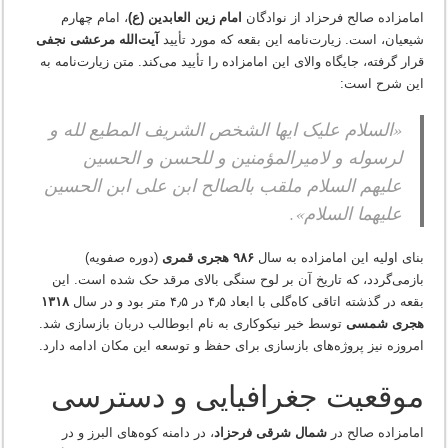
امامزاده صالح فرحزاد از نوادگان
امام زین العابدین (ع)
، امام چهارم
شیعیان، است. زیارت‌نامه این بقعه که مورد تأیید
آیت‌الله مرعشی نجفی
قرار گرفته، جایگاه والای این امامزاده را تأیید می‌کند. متن زیارت‌نامه به
این شرح است:
«السلام علیک ایها الشخص الشریف المطیع لله و
لرسوله و لامیرالمؤمنین و للحسن و الحسین
علیهم السلام ملقب بالصالح ابن علی ابن الحسین
علیهما السلام».
بنای اولیه این امامزاده به سال
۹۸۶ هجری قمری
(دوره صفویه)
بازمی‌گردد، که تاریخ آن بر لوح سنگی بالای مرقد حک شده است. این
بقعه در گذشته اتاقی کاه‌گلی با ابعاد ۴٫۵ در ۴٫۵ متر بود و در سال
۱۳۱۸
هجری شمسی
توسط خیر نیکوکاری به نام ابوطالب دربان بازسازی شد.
امروزه نیز پروژه‌های بازسازی برای حفظ و توسعه این مکان ادامه دارد.
موقعیت جغرافیایی و دسترسی
امامزاده صالح در
شمال شرقی فرحزاد
، در دامنه کوه‌های البرز و در