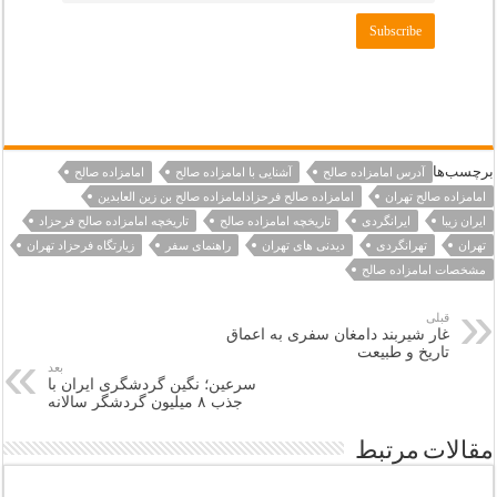
برچسب‌ها
آدرس امامزاده صالح
آشنایی با امامزاده صالح
امامزاده صالح
امامزاده صالح تهران
امامزاده صالح فرحزادامامزاده صالح بن زین العابدین
ایران زیبا
ایرانگردی
تاریخچه امامزاده صالح
تاریخچه امامزاده صالح فرحزاد
تهران
تهرانگردی
دیدنی های تهران
راهنمای سفر
زیارتگاه فرحزاد تهران
مشخصات امامزاده صالح
قبلی
غار شیربند دامغان سفری به اعماق
تاریخ و طبیعت
بعد
سرعین؛ نگین گردشگری ایران با
جذب ۸ میلیون گردشگر سالانه
مقالات مرتبط