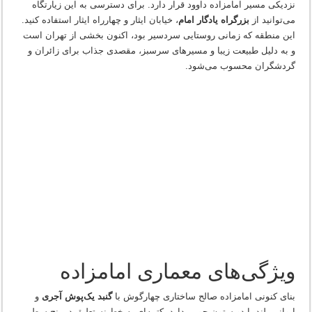
نزدیکی مسیر امامزاده داوود قرار دارد. برای دسترسی به این زیارتگاه
می‌توانید از
بزرگراه یادگار امام
، خیابان ایثار و چهارراه ایثار استفاده کنید.
این منطقه که زمانی روستایی سردسیر بود، اکنون بخشی از تهران است
و به دلیل طبیعت زیبا و مسیرهای سرسبز، مقصدی جذاب برای زائران و
گردشگران محسوب می‌شود.
ویژگی‌های معماری امامزاده
بنای کنونی امامزاده صالح ساختاری چهارگوش با
گنبد یک‌پوش آجری
و
ایوانی بلند با دو ستون چوبی دارد. کتیبه‌ای به خط نستعلیق در پنج سطر،