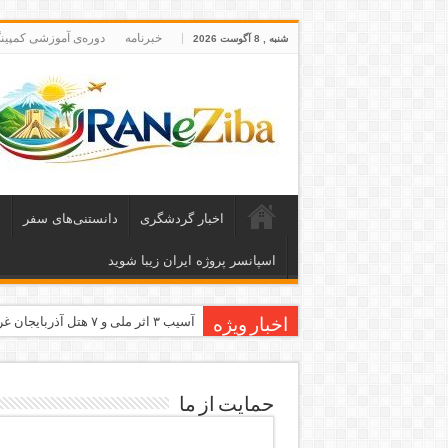
خبرنامه
دوره‌ی آموزشی کمپین
شنبه , 8 آگوست 2026
اخبار گردشگری
دانستنی‌های سفر
ا
اسپانسر پروژه ایران زیبا شوید
آسیب ۳ اثر ملی و ۷ هتل آذربایجان غربی در جنگ رمضان
اخبار ویژه
معاون وزیر: جاذبه‌های بوشهر جهانی
طرح بین‌المللی گذر از مرزها وارد مر
حمایت از ما
۶۸۱ میلیارد ریال تسهیلات برای توسعه گردشگری گلستان