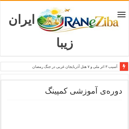
ایران
زیبا
آسیب ۳ اثر ملی و ۷ هتل آذربایجان غربی در جنگ رمضان
معاون وزیر: جاذبه‌های بوشهر جهانی معرفی می‌شوند
طرح بین‌المللی گذر از مرزها وارد مرحله اجرا شد
دوره‌ی آموزشی کمپینگ
۶۸۱ میلیارد ریال تسهیلات برای توسعه گردشگری گلستان
تاب‌آوری؛ سرمایه پنهان تهران برای بازسازی برند شهری