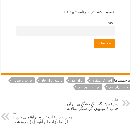
عضوت شما در خبرنامه تایید شد
Email
برچسب‌ها
اخبار گردشگری
ایران جان
برنامه ایران جان
خراسان جنوبی
ستاد ایران جان
سید احمد برآبادی
قبلی
سرعین؛ نگین گردشگری ایران با
جذب ۸ میلیون گردشگر سالانه
بعد
زیارت در قلب تاریخ, راهنمای بازدید
از امامزاده ابراهیم (ع) مرودشت