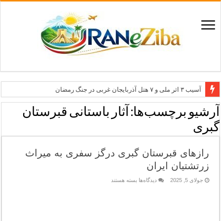
آسیب ۳ اثر ملی و ۷ هتل آذربایجان غربی در جنگ رمضان
معاون وزیر: جاذبه‌های بوشهر جهانی معرفی می‌شوند
آرشیو برچسب‌ها:
آثار باستانی قبرستان
طرح بین‌المللی گذر از مرزها وارد مرحله اجرا شد
گبری
۶۸۱ میلیارد ریال تسهیلات برای توسعه گردشگری گلستان
رازهای قبرستان گبری درگز سفری به میراث
تاب‌آوری؛ سرمایه پنهان تهران برای بازسازی برند شهری
زرتشتیان ایران
برای
جولای 5, 2025
دیدگاه‌ها
بسته هستند
رازهای
قبرستان
گبری
درگز
سفری
به