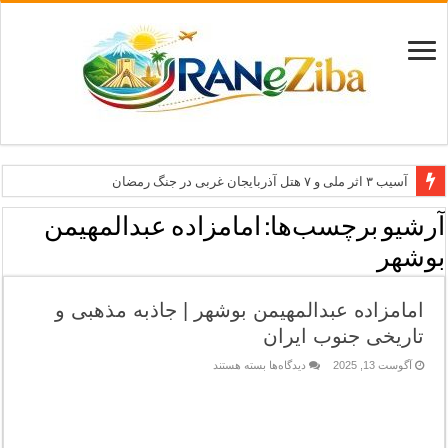
آسیب ۳ اثر ملی و ۷ هتل آذربایجان غربی در جنگ رمضان
معاون وزیر: جاذبه‌های بوشهر جهانی معرفی می‌شوند
آرشیو برچسب‌ها:
امامزاده عبدالمهیمن
طرح بین‌المللی گذر از مرزها وارد مرحله اجرا شد
بوشهر
۶۸۱ میلیارد ریال تسهیلات برای توسعه گردشگری گلستان
امامزاده عبدالمهیمن بوشهر | جاذبه مذهبی و
تاب‌آوری؛ سرمایه پنهان تهران برای بازسازی برند شهری
تاریخی جنوب ایران
برای
آگوست 13, 2025
دیدگاه‌ها
بسته هستند
امامزاده
عبدالمهیمن
بوشهر
|
جاذبه
مذهبی