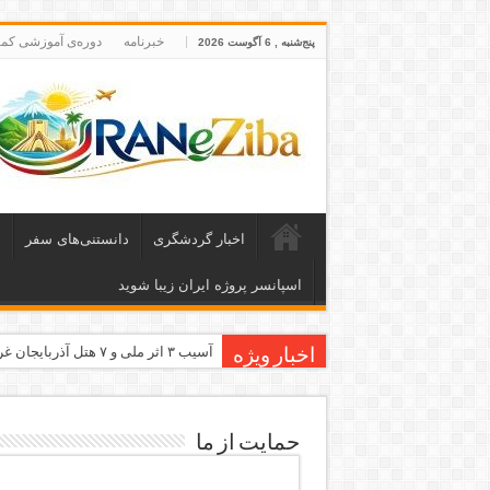
خبرنامه
دوره‌ی آموزشی کمپ
پنج‌شنبه , 6 آگوست 2026
اخبار گردشگری
دانستنی‌های سفر
ا
اسپانسر پروژه ایران زیبا شوید
آسیب ۳ اثر ملی و ۷ هتل آذربایجان غربی در جنگ رمضان
اخبار ویژه
معاون وزیر: جاذبه‌های بوشهر جهانی
طرح بین‌المللی گذر از مرزها وارد مر
حمایت از ما
۶۸۱ میلیارد ریال تسهیلات برای توسعه گردشگری گلستان