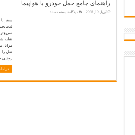
بازسازی برند شهری
راهنمای جامع حمل خودرو با هواپیما
برای
آوریل 10, 2025
دیدگاه‌ها
بسته هستند
راهنمای
جامع
سفر با 
حمل
لذت‌بخش
خودرو
با
سریع‌تر
هواپیما
نقلیه ش
مزایا، 
نقل را 
روشی سر
در ادام