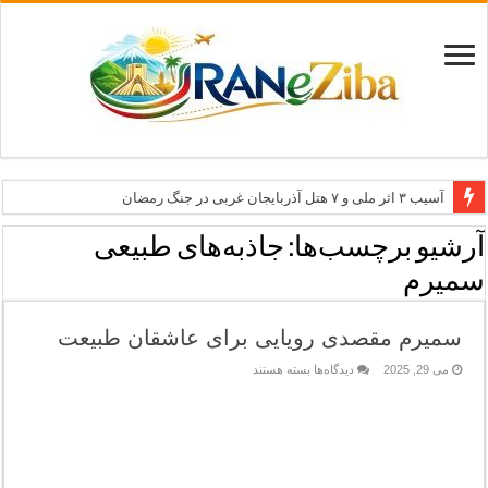
آسیب ۳ اثر ملی و ۷ هتل آذربایجان غربی در جنگ رمضان
معاون وزیر: جاذبه‌های بوشهر جهانی معرفی می‌شوند
آرشیو برچسب‌ها:
جاذبه‌های طبیعی
طرح بین‌المللی گذر از مرزها وارد مرحله اجرا شد
سمیرم
۶۸۱ میلیارد ریال تسهیلات برای توسعه گردشگری گلستان
سمیرم مقصدی رویایی برای عاشقان طبیعت
تاب‌آوری؛ سرمایه پنهان تهران برای بازسازی برند شهری
برای
می 29, 2025
دیدگاه‌ها
بسته هستند
سمیرم
مقصدی
رویایی
برای
عاشقان
طبیعت