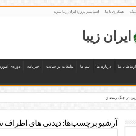
ینگ
همکاری با ما
اسپانسر پروژه ایران زیبا شوید
ایران زیبا
رتباط با ما
درباره ما
تیم ما
تبلیغات در سایت
خبرنامه
دوره‌ی آموز
 معرفی می‌شوند
حله اجرا شد
آرشیو برچسب‌ها:
دیدنی های اطراف س