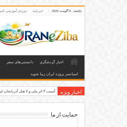
خبرنامه
دوره‌ی آموزشی کمپ
یکشنبه , 9 آگوست 2026
اخبار گردشگری
دانستنی‌های سفر
ا
اسپانسر پروژه ایران زیبا شوید
آسیب ۳ اثر ملی و ۷ هتل آذربایجان غربی در جنگ رمضان
اخبار ویژه
معاون وزیر: جاذبه‌های بوشهر جهانی
طرح بین‌المللی گذر از مرزها وارد مر
حمایت از ما
۶۸۱ میلیارد ریال تسهیلات برای توسعه گردشگری گلستان