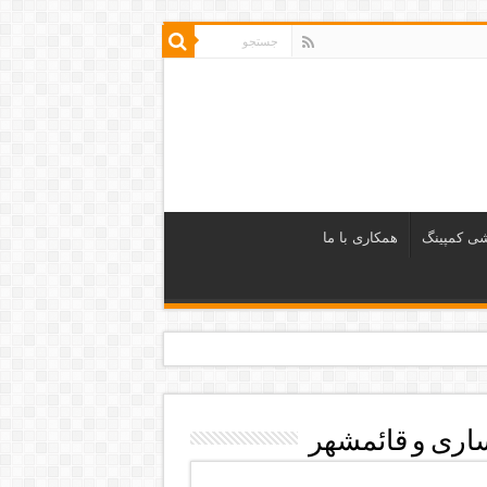
شی کمپینگ
همکاری با ما
اری و قائمشهر