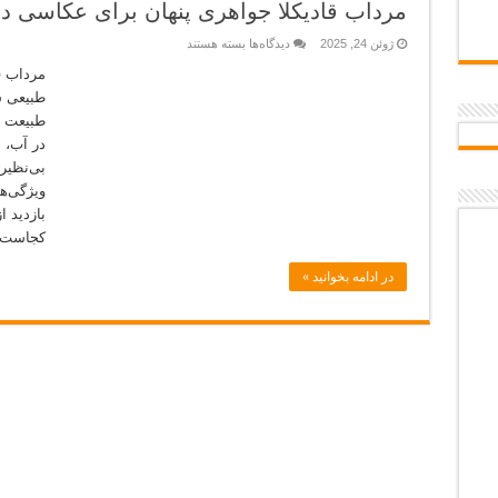
بازسازی برند شهری
مرداب قادیکلا جواهری پنهان برای عکاسی د
برای
ژوئن 24, 2025
دیدگاه‌ها
بسته هستند
مرداب
قادیکلا
مرداب قا
جواهری
طبیعی ش
پنهان
برای
طبیعت و
عکاسی
در آب، ن
در
قلب
بی‌نظیر 
مازندران
ویژگی‌ه
بازدید ا
کجاست؟
در ادامه بخوانید »