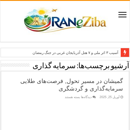
آسیب ۳ اثر ملی و ۷ هتل آذربایجان غربی در جنگ رمضان
معاون وزیر: جاذبه‌های بوشهر جهانی معرفی می‌شوند
آرشیو برچسب‌ها:
سرمایه گذاری
طرح بین‌المللی گذر از مرزها وارد مرحله اجرا شد
گمیشان در مسیر تحول, فرصت‌های طلایی
۶۸۱ میلیارد ریال تسهیلات برای توسعه گردشگری گلستان
سرمایه‌گذاری و گردشگری
تاب‌آوری؛ سرمایه پنهان تهران برای بازسازی برند شهری
برای
آوریل 25, 2025
دیدگاه‌ها
بسته هستند
گمیشان
در
مسیر
تحول,
فرصت‌های
طلایی
سرمایه‌گذاری
و