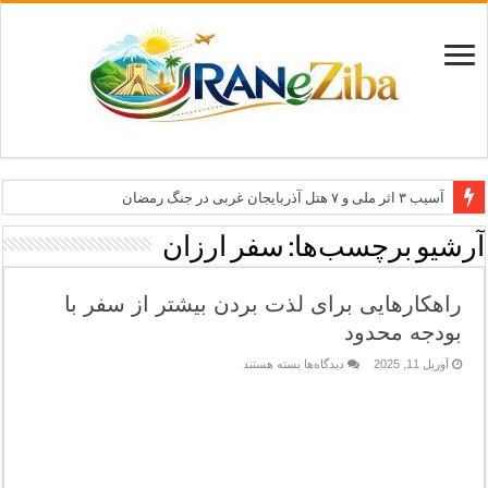
آسیب ۳ اثر ملی و ۷ هتل آذربایجان غربی در جنگ رمضان
معاون وزیر: جاذبه‌های بوشهر جهانی معرفی می‌شوند
آرشیو برچسب‌ها:
سفر ارزان
طرح بین‌المللی گذر از مرزها وارد مرحله اجرا شد
راهکارهایی برای لذت بردن بیشتر از سفر با
۶۸۱ میلیارد ریال تسهیلات برای توسعه گردشگری گلستان
بودجه محدود
تاب‌آوری؛ سرمایه پنهان تهران برای بازسازی برند شهری
برای
آوریل 11, 2025
دیدگاه‌ها
بسته هستند
راهکارهایی
برای
لذت
بردن
بیشتر
از
سفر
با