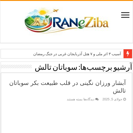
آسیب ۳ اثر ملی و ۷ هتل آذربایجان غربی در جنگ رمضان
معاون وزیر: جاذبه‌های بوشهر جهانی معرفی می‌شوند
آرشیو برچسب‌ها:
سوباتان تالش
طرح بین‌المللی گذر از مرزها وارد مرحله اجرا شد
آبشار ورزان نگینی در قلب طبیعت بکر سوباتان
۶۸۱ میلیارد ریال تسهیلات برای توسعه گردشگری گلستان
تالش
تاب‌آوری؛ سرمایه پنهان تهران برای بازسازی برند شهری
برای
جولای 5, 2025
دیدگاه‌ها
بسته هستند
آبشار
ورزان
نگینی
در
قلب
طبیعت
بکر
سوباتان