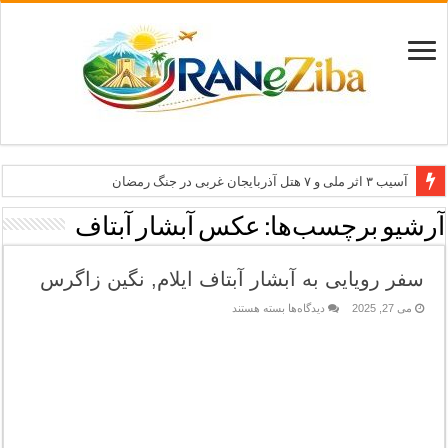
آسیب ۳ اثر ملی و ۷ هتل آذربایجان غربی در جنگ رمضان
معاون وزیر: جاذبه‌های بوشهر جهانی معرفی می‌شوند
آرشیو برچسب‌ها:
عکس آبشار آبتاف
طرح بین‌المللی گذر از مرزها وارد مرحله اجرا شد
سفر رویایی به آبشار آبتاف ایلام, نگین زاگرس
۶۸۱ میلیارد ریال تسهیلات برای توسعه گردشگری گلستان
برای
می 27, 2025
دیدگاه‌ها
بسته هستند
تاب‌آوری؛ سرمایه پنهان تهران برای بازسازی برند شهری
سفر
رویایی
به
آبشار
آبتاف
ایلام,
نگین
زاگرس