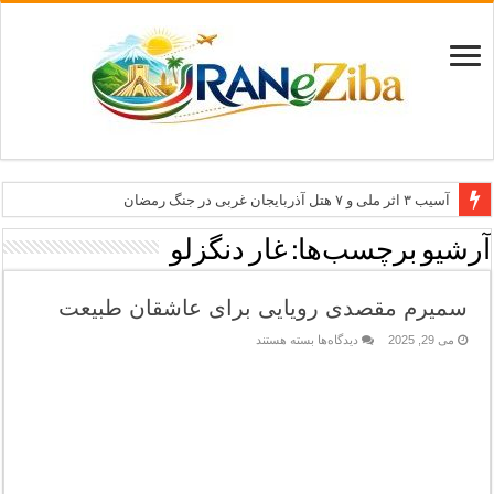
آسیب ۳ اثر ملی و ۷ هتل آذربایجان غربی در جنگ رمضان
معاون وزیر: جاذبه‌های بوشهر جهانی معرفی می‌شوند
آرشیو برچسب‌ها:
غار دنگزلو
طرح بین‌المللی گذر از مرزها وارد مرحله اجرا شد
سمیرم مقصدی رویایی برای عاشقان طبیعت
۶۸۱ میلیارد ریال تسهیلات برای توسعه گردشگری گلستان
برای
می 29, 2025
دیدگاه‌ها
بسته هستند
تاب‌آوری؛ سرمایه پنهان تهران برای بازسازی برند شهری
سمیرم
مقصدی
رویایی
برای
عاشقان
طبیعت