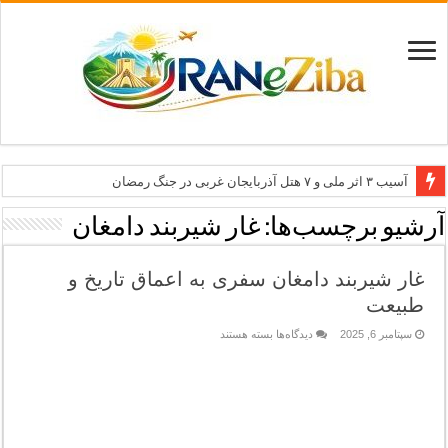
آسیب ۳ اثر ملی و ۷ هتل آذربایجان غربی در جنگ رمضان
معاون وزیر: جاذبه‌های بوشهر جهانی معرفی می‌شوند
آرشیو برچسب‌ها:
غار شیربند دامغان
طرح بین‌المللی گذر از مرزها وارد مرحله اجرا شد
غار شیربند دامغان سفری به اعماق تاریخ و
۶۸۱ میلیارد ریال تسهیلات برای توسعه گردشگری گلستان
طبیعت
تاب‌آوری؛ سرمایه پنهان تهران برای بازسازی برند شهری
برای
سپتامبر 6, 2025
دیدگاه‌ها
بسته هستند
غار
شیربند
دامغان
سفری
به
اعماق
تاریخ
و