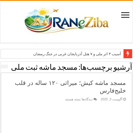
آسیب ۳ اثر ملی و ۷ هتل آذربایجان غربی در جنگ رمضان
معاون وزیر: جاذبه‌های بوشهر جهانی معرفی می‌شوند
آرشیو برچسب‌ها:
مسجد ماشه ثبت ملی
طرح بین‌المللی گذر از مرزها وارد مرحله اجرا شد
مسجد ماشه کیش؛ میراثی ۱۲۰ ساله در قلب
۶۸۱ میلیارد ریال تسهیلات برای توسعه گردشگری گلستان
خلیج‌فارس
تاب‌آوری؛ سرمایه پنهان تهران برای بازسازی برند شهری
برای
آگوست 3, 2025
دیدگاه‌ها
بسته هستند
مسجد
ماشه
کیش؛
میراثی
۱۲۰
ساله
در
قلب